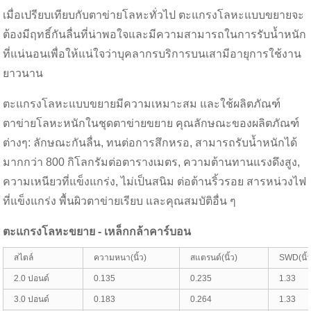
เมื่อเปรียบเทียบกับตาข่ายโลหะทั่วไป ตะแกรงโลหะแบบขยายจะ
ต้องมีฤทธิ์กันลื่นที่น่าพอใจและมีความสามารถในการรับน้ำหนัก
ที่แน่นอนเพื่อให้แน่ใจว่าบุคลากรบริการบนเสามีอายุการใช้งาน
ยาวนาน
ตะแกรงโลหะแบบขยายมีความเหมาะสม และใช้ผลิตภัณฑ์
ตาข่ายโลหะหนักในชุดตาข่ายขยาย คุณลักษณะของผลิตภัณฑ์
ต่างๆ: ลักษณะกันลื่น, ทนต่อการสึกหรอ, สามารถรับน้ำหนักได้
มากกว่า 800 กิโลกรัมต่อตารางเมตร, ความต้านทานแรงดึงสูง,
ความเหนียวที่แข็งแกร่ง, ไม่เป็นสนิม ต่อต้านริ้วรอย สารหน่วงไฟ
ที่แข็งแกร่ง พื้นผิวตาข่ายเรียบ และคุณสมบัติอื่น ๆ
ตะแกรงโลหะขยาย - เหล็กกล้าคาร์บอน
สไตล์
ความหนา(นิ้ว)
สแตรนด์(นิ้ว)
SWD(นิ้ว
2.0 ปอนด์
0.135
0.235
1.33
3.0 ปอนด์
0.183
0.264
1.33