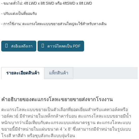
- ขนาดทั่วไป: 4ft LWD x 8ft SWD หรือ 4ftSWD x 8ft LWD
- ปรับแต่งเป็นที่ยอมรับ
- การใช้งาน: ตะแกรงโลหะแบบขยายส่วนใหญ่จะใช้สำหรับทางเดิน
ส่งอีเมลถึงเรา
ดาวน์โหลดเป็น PDF
รายละเอียดสินค้า
แท็กสินค้า
คำอธิบายของตะแกรงโลหะขยายขายส่งจากโรงงาน
ตะแกรงโลหะแบบขยายเป็นตัวเลือกที่ยอดเยี่ยมสำหรับแคทวอล์คหรือ
วอล์คเวย์ มีจำหน่ายในเหล็กกล้าคาร์บอน ตะแกรงโลหะแบบขยายมีน้ำ
หนักเบากว่าเมื่อเทียบกับตะแกรงแบบแท่งมาตรฐาน ตะแกรงโลหะแบบ
ขยายนี้มีจำหน่ายในแผ่นขนาด 4 'x 8' ซึ่งสามารถมีจำหน่ายในรูปแบบ
โรงสี ทาสีดำ หรือชุบสังกะสีแบบจุ่มร้อน