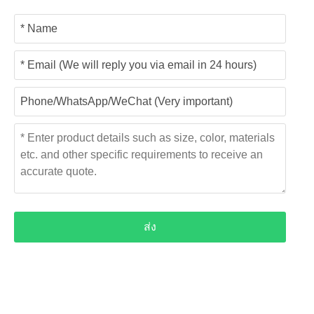
อีเมล์: carol.feng@huijinwiremesh.com
เกี่ยวกับเรา
เกี่ยวกับเรา
คำถามที่พบบ่อย
ติดต่อเรา
เว็บไซต์อื่น ๆ
ผลิตภัณฑ์ของเรา
โลหะขยาย
โลหะพรุน
ตะแกรงความปลอดภัย
ตาข่ายสถาปัตยกรรม
ส่ง
แผงตัดเลเซอร์
ข่าว
ข่าวบริษัท
ข่าวอุตสาหกรรม