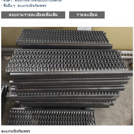
- สินค้า : ตะแกรงทางเดินแบบกริปสตรัท
- ชื่ออื่น ๆ : ตะแกรงนิรภัยเพชร
-รุ่น: HJS-05
สอบถามรายละเอียดเพิ่มเติม
รายละเอียด
- วัสดุ: เหล็กคาร์บอน, สแตนเลส, อลูมิเนียม, สังกะสี
- ข้อมูลจำเพาะ: เพชร 2 เม็ด, เพชร 3 เม็ด, เพชร 4 เม็ด, เพชร 5 เม็ด, เพชร 7 เม็ด, เพชร
12 เม็ด และงานหนัก
- ประเภทอื่นๆ : ไม้กระดาน ทางเดิน ดอกยางบันได
- ตัวอย่างที่กำหนดเองและฟรีสามารถใช้งานได้
ตะแกรงนิรภัยเพชร