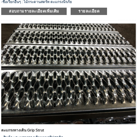
-ชื่อเรียกอื่นๆ : ไม้กระดานสตรัท ตะแกรงนิรภัย
-รุ่น: HJS-08
สอบถามรายละเอียดเพิ่มเติม
รายละเอียด
- วัสดุ: เหล็กคาร์บอน, สแตนเลส, อลูมิเนียม, สังกะสี
- ข้อมูลจำเพาะ: เพชร 2 เม็ด, เพชร 3 เม็ด, เพชร 4 เม็ด, เพชร 5 เม็ด, เพชร 7 เม็ด, เพชร
12 เม็ด และงานหนัก
- ประเภทอื่นๆ : ไม้กระดาน ทางเดิน ดอกยางบันได
- ตัวอย่างที่กำหนดเองและฟรีสามารถใช้งานได้
ตะแกรงทางเดิน Grip Strut