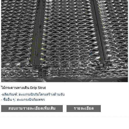
ไม้กระดานทางเดิน Grip Strut
-ผลิตภัณฑ์: ตะแกรงนิรภัยโครงสร้างด้ามจับ
- ชื่ออื่น ๆ : ตะแกรงนิรภัยเพชร
-รุ่น: HJS-03
สอบถามรายละเอียดเพิ่มเติม
รายละเอียด
- วัสดุ: เหล็กคาร์บอน, สแตนเลส, อลูมิเนียม, สังกะสี
- ข้อมูลจำเพาะ: เพชร 2 เม็ด, เพชร 3 เม็ด, เพชร 4 เม็ด, เพชร 5 เม็ด, เพชร 7 เม็ด, เพชร
12 เม็ด และงานหนัก
-ประเภท : ไม้กระดาน ทางเดิน ดอกยางบันได