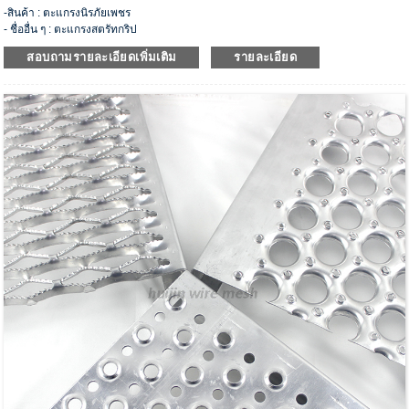
-สินค้า : ตะแกรงนิรภัยเพชร
- ชื่ออื่น ๆ : ตะแกรงสตรัทกริป
-รุ่น: HJS-06
สอบถามรายละเอียดเพิ่มเติม
รายละเอียด
- วัสดุ: เหล็กคาร์บอน, สแตนเลส, อลูมิเนียม, สังกะสี
- ข้อมูลจำเพาะ: เพชร 2 เม็ด, เพชร 3 เม็ด, เพชร 4 เม็ด, เพชร 5 เม็ด, เพชร 7 เม็ด, เพชร
12 เม็ด และงานหนัก
- ประเภทอื่นๆ : ไม้กระดาน ทางเดิน ดอกยางบันได
- ตัวอย่างที่กำหนดเองและฟรีสามารถใช้งานได้