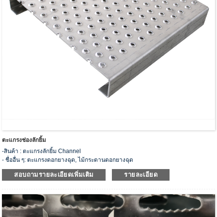
ตะแกรงช่องลักยิ้ม
-สินค้า : ตะแกรงลักยิ้ม Channel
- ชื่ออื่น ๆ: ตะแกรงดอกยางฉุด, ไม้กระดานดอกยางฉุด
-รุ่น: HJS-10
สอบถามรายละเอียดเพิ่มเติม
รายละเอียด
- วัสดุ: เหล็กคาร์บอน, สแตนเลส, อลูมิเนียม, สังกะสี
- ข้อมูลจำเพาะ: 9 1/4”, 13 3/4”, 27 4/7”, 30”, 36” หรือกำหนดเอง
-ประเภท : ไม้กระดาน ทางเดิน ดอกยางบันได
- ตัวอย่างที่กำหนดเองและฟรีสามารถใช้งานได้