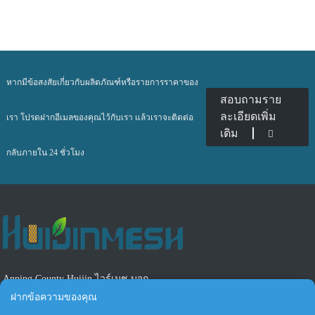
- ตัวอย่างที่กำหนดเองและฟรีสามารถใช้งานได้
หากมีข้อสงสัยเกี่ยวกับผลิตภัณฑ์หรือรายการราคาของ
สอบถามราย
ละเอียดเพิ่ม
เรา โปรดฝากอีเมลของคุณไว้กับเรา แล้วเราจะติดต่อ
เติม
กลับภายใน 24 ชั่วโมง
Anping County Huijin ไวร์เมช บจก.
ฝากข้อความของคุณ
โทร: +86-17749827817