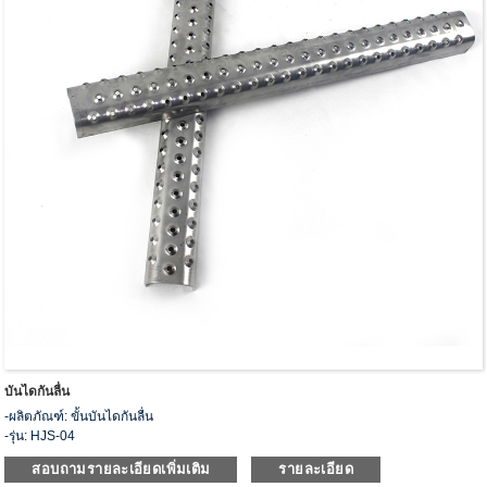
บันไดกันลื่น
-ผลิตภัณฑ์: ขั้นบันไดกันลื่น
-รุ่น: HJS-04
- วัสดุ: เหล็กคาร์บอน, สแตนเลส, อลูมิเนียม 5052, สังกะสี
สอบถามรายละเอียดเพิ่มเติม
รายละเอียด
- ข้อมูลจำเพาะ: 2 แถว, 3 แถวและ 4 แถว