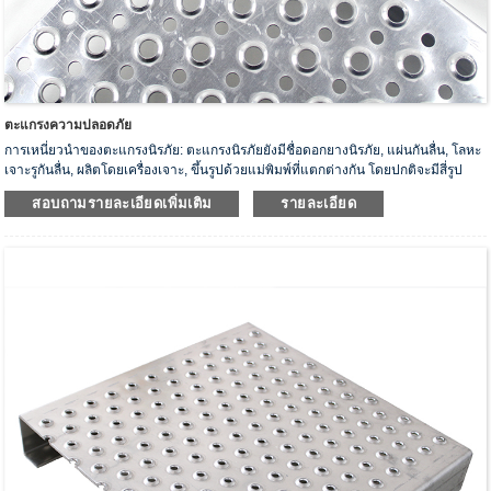
ตะแกรงความปลอดภัย
การเหนี่ยวนำของตะแกรงนิรภัย: ตะแกรงนิรภัยยังมีชื่อดอกยางนิรภัย, แผ่นกันลื่น, โลหะ
เจาะรูกันลื่น, ผลิตโดยเครื่องเจาะ, ขึ้นรูปด้วยแม่พิมพ์ที่แตกต่างกัน โดยปกติจะมีสี่รูป
แบบ: สตรัทยึดเกาะ, ดอกยางฉุด, รูปทรง Perf-O, บันไดขั้นบันได เราเป็นผู้ผลิตตะแกรง
สอบถามรายละเอียดเพิ่มเติม
รายละเอียด
โลหะเพื่อความปลอดภัยหลากหลายชนิดที่ให้สถานที่ทำงานที่กันลื่นและปลอดภัย
ตะแกรงนิรภัยและดอกยางบันไดมีผิวฟันปลาป้องกันการลื่นสูงสุด...