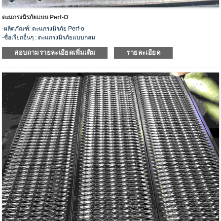
ตะแกรงนิรภัยแบบ Perf-O
-ผลิตภัณฑ์: ตะแกรงนิรภัย Perf-o
-ชื่อเรียกอื่นๆ : ตะแกรงนิรภัยแบบกลม
-รุ่น: HJS-01
สอบถามรายละเอียดเพิ่มเติม
รายละเอียด
- วัสดุ: เหล็กคาร์บอน, สแตนเลส, อลูมิเนียม, สังกะสี
- ข้อมูลจำเพาะ: 9 1/4”, 13 3/4”, 27 4/7”, 30”, 36” หรือกำหนดเอง
-ประเภท : ไม้กระดาน ทางเดิน ดอกยางบันได
- ตัวอย่างที่กำหนดเองและฟรีสามารถใช้งานได้