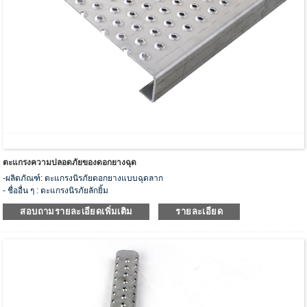
ตะแกรงความปลอดภัยของดอกยางฉุด
-ผลิตภัณฑ์: ตะแกรงนิรภัยดอกยางแบบฉุดลาก
- ชื่ออื่น ๆ : ตะแกรงนิรภัยลักยิ้ม
-รุ่น: HJS-02
สอบถามรายละเอียดเพิ่มเติม
รายละเอียด
- วัสดุ: เหล็กคาร์บอน, สแตนเลส, อลูมิเนียม, สังกะสี
- ข้อมูลจำเพาะ: 9 1/4”, 13 3/4”, 27 4/7”, 30”, 36” หรือกำหนดเอง
-ประเภท : ไม้กระดาน ทางเดิน ดอกยางบันได
- ตัวอย่างที่กำหนดเองและฟรีสามารถใช้งานได้