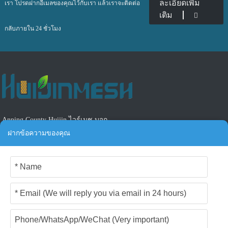
ละเอียดเพิ่ม
เรา โปรดฝากอีเมลของคุณไว้กับเรา แล้วเราจะติดต่อ
เติม
กลับภายใน 24 ชั่วโมง
Anping County Huijin ไวร์เมช บจก.
ฝากข้อความของคุณ
โทร: +86-17749827817
อีเมล์: carol.feng@huijinwiremesh.com
เกี่ยวกับเรา
เกี่ยวกับเรา
คำถามที่พบบ่อย
ติดต่อเรา
เว็บไซต์อื่น ๆ