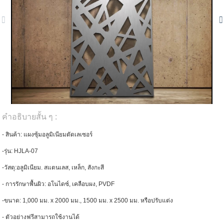
คำอธิบายสั้น ๆ :
- สินค้า: แผงซุ้มอลูมิเนียมตัดเลเซอร์
-รุ่น: HJLA-07
-วัสดุ:อลูมิเนียม. สแตนเลส, เหล็ก, สังกะสี
- การรักษาพื้นผิว: อโนไดซ์, เคลือบผง, PVDF
-ขนาด: 1,000 มม. x 2000 มม., 1500 มม. x 2500 มม. หรือปรับแต่ง
- ตัวอย่างฟรีสามารถใช้งานได้