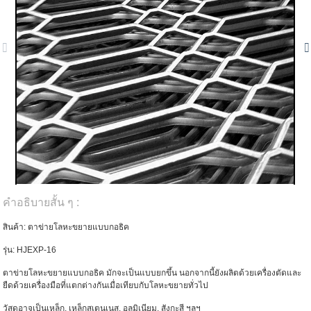
คำอธิบายสั้น ๆ :
สินค้า: ตาข่ายโลหะขยายแบบกอธิค
รุ่น: HJEXP-16
ตาข่ายโลหะขยายแบบกอธิค มักจะเป็นแบบยกขึ้น นอกจากนี้ยังผลิตด้วยเครื่องตัดและ
ยืดด้วยเครื่องมือที่แตกต่างกันเมื่อเทียบกับโลหะขยายทั่วไป
วัสดุอาจเป็นเหล็ก, เหล็กสเตนเนส, อลูมิเนียม, สังกะสี ฯลฯ