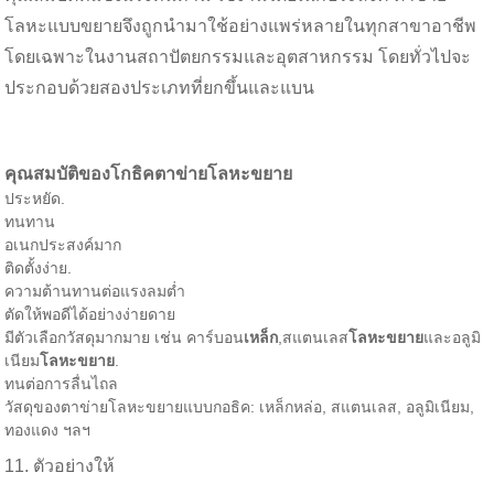
โลหะแบบขยายจึงถูกนำมาใช้อย่างแพร่หลายในทุกสาขาอาชีพ
โดยเฉพาะในงานสถาปัตยกรรมและอุตสาหกรรม โดยทั่วไปจะ
ประกอบด้วยสองประเภทที่ยกขึ้นและแบน
คุณสมบัติ
ของโกธิค
ตาข่ายโลหะขยาย
ประหยัด.
ทนทาน
อเนกประสงค์มาก
ติดตั้งง่าย.
ความต้านทานต่อแรงลมต่ำ
ตัดให้พอดีได้อย่างง่ายดาย
มีตัวเลือกวัสดุมากมาย เช่น คาร์บอน
เหล็ก
,สแตนเลส
โลหะขยาย
และอลูมิ
เนียม
โลหะขยาย
.
ทนต่อการลื่นไถล
วัสดุของตาข่ายโลหะขยายแบบกอธิค: เหล็กหล่อ, สแตนเลส, อลูมิเนียม,
ทองแดง ฯลฯ
11. ตัวอย่างให้