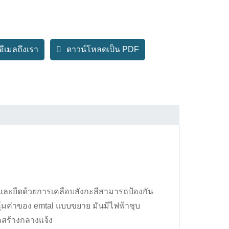
งอีเมลถึงเรา
ดาวน์โหลดเป็น PDF
ละยืดด้วยการเคลือบสังกะสีสามารถป้องกัน
คุ้มค่าของ emtal แบบขยาย มัน
มีไฟฟ้าชุบ
่อสร้างกลางแจ้ง