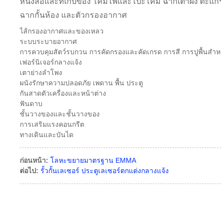
หนังสือและที่เก็บของ โคมไฟและโป๊ะโคม ฉากเตาผิง ตะแก
ฉากกั้นห้อง และตัวกรองอากาศ
ไส้กรองอากาศและของเหลว
ระบบระบายอากาศ
การควบคุมสัตว์รบกวน การคัดกรองและคัดเกรด การสี การปูพื้นสำห
เฟอร์นิเจอร์กลางแจ้ง
เตาย่างลำโพง
ผนังรักษาความปลอดภัย เพดาน พื้น ประตู
กันสาดตัวเครื่องและหน้าต่าง
ฟันดาบ
ชั้นวางของและชั้นวางของ
การเสริมแรงคอนกรีต
ทางเดินและบันได
ก่อนหน้า:
โลหะขยายมาตรฐาน EMMA
ต่อไป:
รั้วกั้นเลเซอร์ ประตูเลเซอร์ตกแต่งกลางแจ้ง