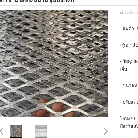
คำอธิบาย
- สินค้า
-รุ่น: HJ
- วัสดุ: 
เย็น
- ขนาดทั
- ปรับแต่
โลหะขยายส
ป้องกันส