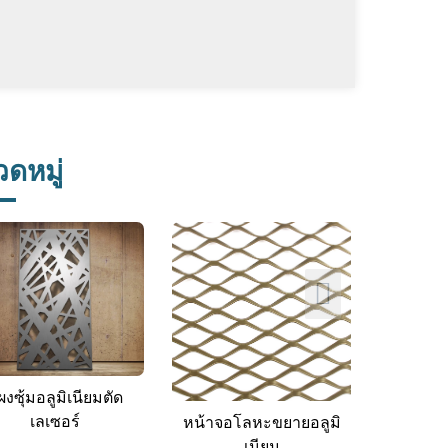
ดหมู่
ผงซุ้มอลูมิเนียมตัด
เลเซอร์
หน้าจอโลหะขยายอลูมิ
เนียม