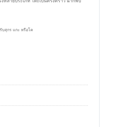
รงหลายประเภท โต๊ะเป็นครั้งคราว ฉากพับ
รับสุกร แกะ หรือโค